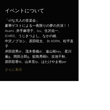
イベントについて
「69な大人の音楽会」
豪華ゲストによる一夜限りの夢の共演！！
Asami , 井手麻理子、Izu、生沢佑一、
ICHIRO、うじきつよし、なかの綾、
中沢ノブヨシ、原田喧太、 Br.KORN、松平直
子
岸田容男dr、茂木香織dr、遠山裕key、星川
薫g、岡田士郎g、鮫島秀樹b、吉池千秋、
原田彩香tb、山本見tp、はたけやま裕per
さらに表示
このイベントをシェア