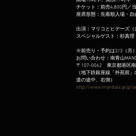
開場18時半、開演19時半  

チケット：前売4,800円／当日5
出演：マリコとヒデーズ（井手麻
※前売り・予約は2/3（月）から南
お問い合わせ：南青山MANDALA（
〒107-0062　東京都港区南青
（地下鉄銀座線「外苑前」出口（
http://www.mandala.gr.jp/a