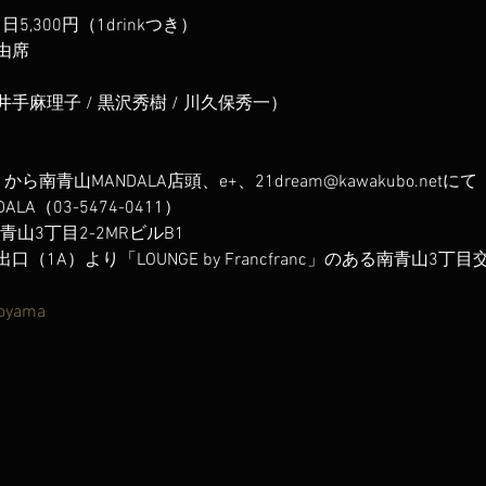
,300円（1drinkつき）  

理子 / 黒沢秀樹 / 川久保秀一）  

青山MANDALA店頭、e+、21dream@kawakubo.netにて  

03-5474-0411）  

山3丁目2-2MRビルB1  

1A）より「LOUNGE by Francfranc」のある南青山3
oyama 