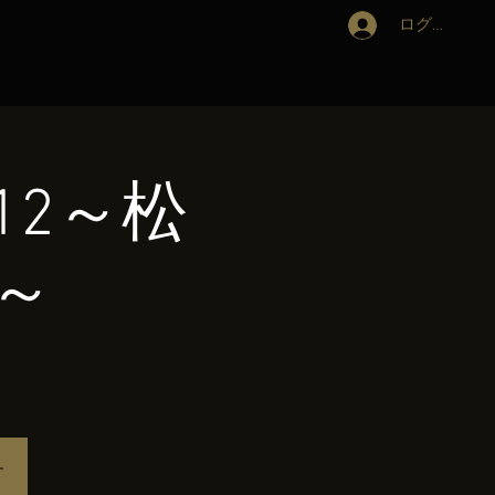
ログイン
.12～松
～
す