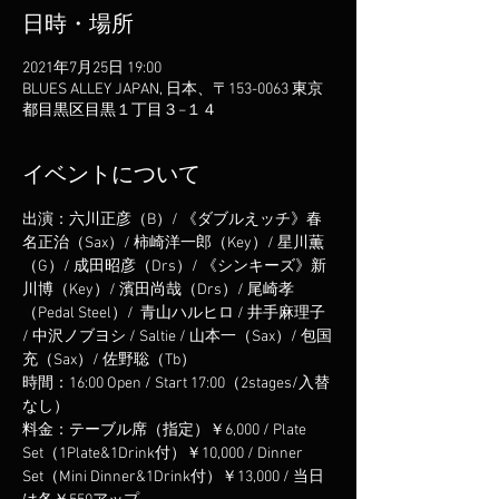
日時・場所
2021年7月25日 19:00
BLUES ALLEY JAPAN, 日本、〒153-0063 東京
都目黒区目黒１丁目３−１４
イベントについて
出演：六川正彦（B）/ 《ダブルえッチ》春
名正治（Sax）/ 柿崎洋一郎（Key）/ 星川薫
（G）/ 成田昭彦（Drs）/ 《シンキーズ》新
川博（Key）/ 濱田尚哉（Drs）/ 尾崎孝
（Pedal Steel）/  青山ハルヒロ / 井手麻理子 
/ 中沢ノブヨシ / Saltie / 山本一（Sax）/ 包国
充（Sax）/ 佐野聡（Tb）
時間：16:00 Open / Start 17:00（2stages/入替
なし）

料金：テーブル席（指定）￥6,000 / Plate 
Set（1Plate&1Drink付）￥10,000 / Dinner 
Set（Mini Dinner&1Drink付）￥13,000 / 当日