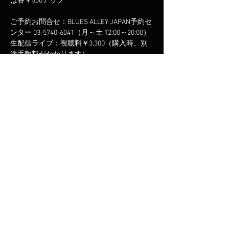
は各￥550アップ
ご予約お問合せ：BLUES ALLEY JAPAN予約セ
ンター 03-5740-6041（月～土 12:00～20:00）
生配信ライブ：視聴料￥3,300（購入時、別
https://eplus.jp/sf/detail/3417010001-
P0030001
このイベントをシェア