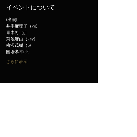
イベントについて
(出演)
井手麻理子（vo)
青木将（g)
菊池麻由（key)
梅沢茂樹（b)
国場孝幸(dr)
さらに表示
このイベントをシェア