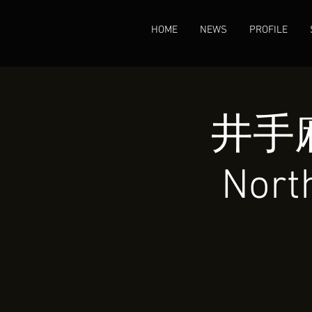
HOME
NEWS
PROFILE
井手麻
Nort