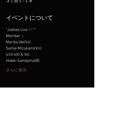
３丁目１−１８
イベントについて
"Jubilee Live 
#17
"
Member：
Mariko Ide(Vo)
Sumie Mizukami(Vn)
ichiro(G & Vo)
Hideki Samejima(B)
さらに表示
このイベントをシェア