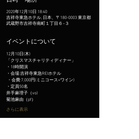
日時・場所
2020年12月10日 18:40
吉祥寺東急ホテル, 日本、〒180-0003 東京都
武蔵野市吉祥寺南町１丁目６−３
イベントについて
12月10日(木) 
「クリスマスチャリティディナー」
・18時開演

・会場:吉祥寺東急REIホテル

 ・会費:7,000円(ミニコース+ワイン)
・定員50名
井手麻理子（vo)
菊池麻由（pf）
さらに表示