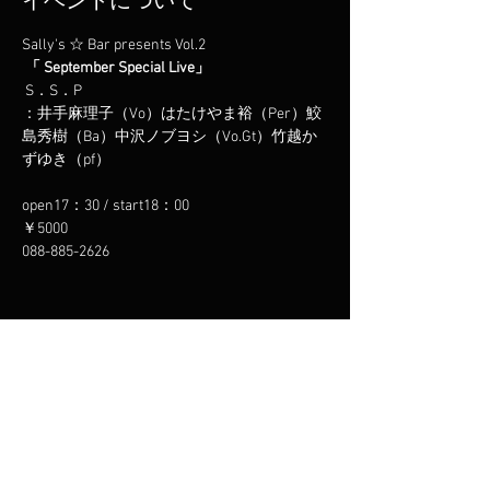
イベントについて
Sally's ☆ Bar presents Vol.2

「 September Special Live」
 S．S．P 

：井手麻理子（Vo）はたけやま裕（Per）鮫
島秀樹（Ba）中沢ノブヨシ（Vo.Gt）竹越か
open17：30 / start18：00

￥5000
088-885-2626
このイベントをシェア