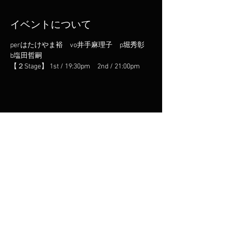
イベントについて
perはたけやま裕　vo井手麻理子　p堀秀彰　
b塩田哲嗣
【２Stage】 1st / 19:30pm　2nd / 21:00pm
このイベントをシェア