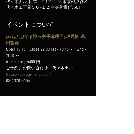
代々木ナル, 日本、〒151-0053 東京都渋谷区
代々木１丁目３６−１２ 中央防雷ビルB1F
イベントについて
perはたけやま裕
vo井手麻理子
p堀秀彰
b塩
田哲嗣
Open 18:15　Close 22:00 1st / 18:45～　2nd / 
20:15～
music carge4000円
ご予約、お問い合わせ（代々木ナル）
https://yoyogi-naru.com/
03-3370-8154
このイベントをシェア