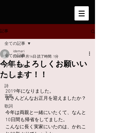
記事
全ての記事
idemari
全ての記事
2019年1月14日
読了時間: 1分
今年もよろしくお願いい
今すぐ始める
たします！！
コミュニティ
詩
2019年になりました。
言葉
皆さんどんなお正月を迎えましたか？
歌詞
今年は両親と一緒にいたくて、なんと
10日間も帰省をしてました。
こんなに長く実家にいたのは、かれこ